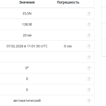
Значение
Погрешность
35.5N
138.9E
20 км
07.02.2026 в 11:01:30 UTC
0 сек
0°
0
0
автоматический