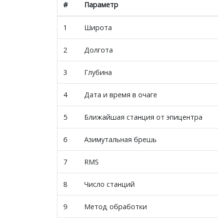
#
Параметр
1
Широта
2
Долгота
3
Глубина
4
Дата и время в очаге
5
Ближайшая станция от эпицентра
6
Азимутальная брешь
7
RMS
8
Число станций
9
Метод обработки