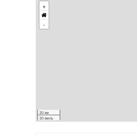
+
-
30 км
30 миль