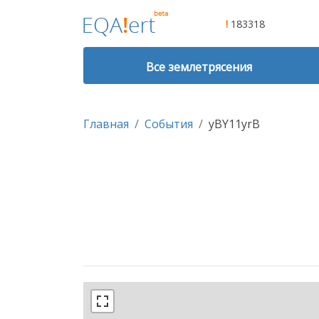
!
183318
Все землетрясения
Главная
События
yBY11yrB