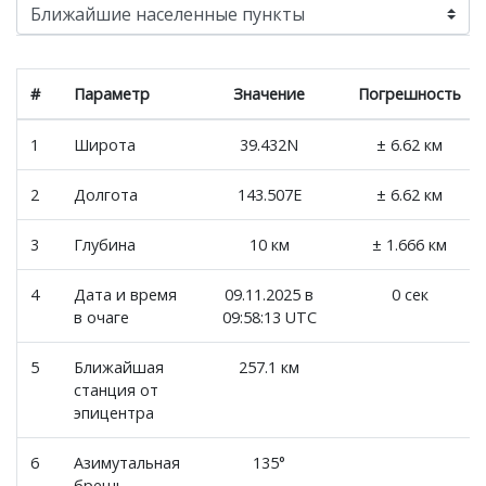
#
Параметр
Значение
Погрешность
1
Широта
39.432N
± 6.62 км
2
Долгота
143.507E
± 6.62 км
3
Глубина
10 км
± 1.666 км
4
Дата и время
09.11.2025 в
0 сек
в очаге
09:58:13 UTC
5
Ближайшая
257.1 км
станция от
эпицентра
6
Азимутальная
135°
брешь