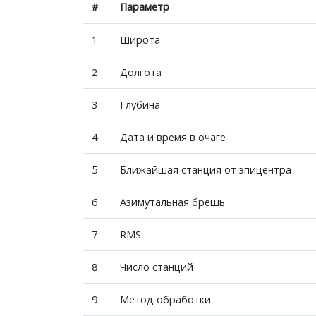
#
Параметр
1
Широта
2
Долгота
3
Глубина
4
Дата и время в очаге
5
Ближайшая станция от эпицентра
6
Азимутальная брешь
7
RMS
8
Число станций
9
Метод обработки