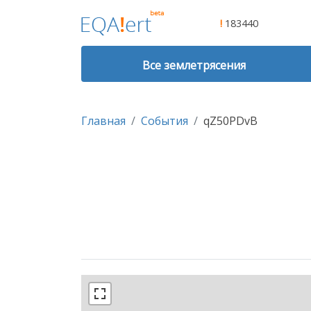
!
183440
Все землетрясения
Главная
События
qZ50PDvB