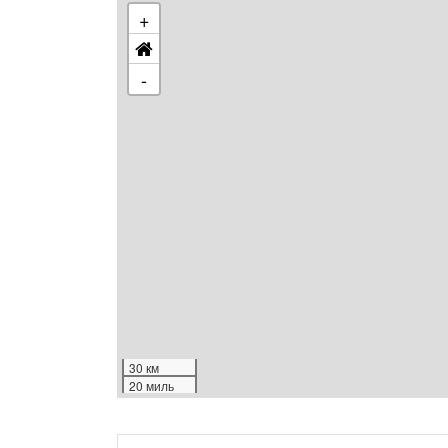
+
-
30 км
20 миль