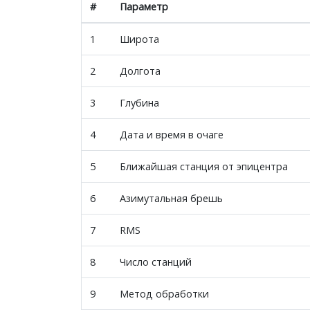
#
Параметр
1
Широта
2
Долгота
3
Глубина
4
Дата и время в очаге
5
Ближайшая станция от эпицентра
6
Азимутальная брешь
7
RMS
8
Число станций
9
Метод обработки