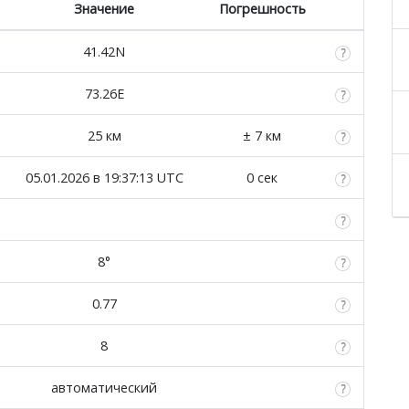
Значение
Погрешность
41.42N
73.26E
25 км
± 7 км
05.01.2026 в 19:37:13 UTC
0 сек
8°
0.77
8
автоматический