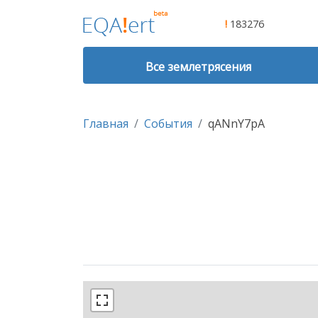
!
183276
Все землетрясения
Главная
События
qANnY7pA