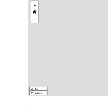
+
-
30 км
20 миль