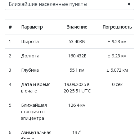
#
Параметр
Значение
Погрешность
1
Широта
53.403N
± 9.23 км
2
Долгота
160.432E
± 9.23 км
3
Глубина
55.1 км
± 5.072 км
4
Дата и время
19.09.2025 в
0 сек
в очаге
20:25:51 UTC
5
Ближайшая
126.4 км
станция от
эпицентра
6
Азимутальная
137°
брешь