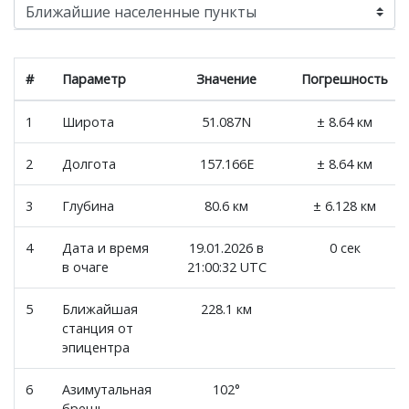
#
Параметр
Значение
Погрешность
1
Широта
51.087N
± 8.64 км
2
Долгота
157.166E
± 8.64 км
3
Глубина
80.6 км
± 6.128 км
4
Дата и время
19.01.2026 в
0 сек
в очаге
21:00:32 UTC
5
Ближайшая
228.1 км
станция от
эпицентра
6
Азимутальная
102°
брешь