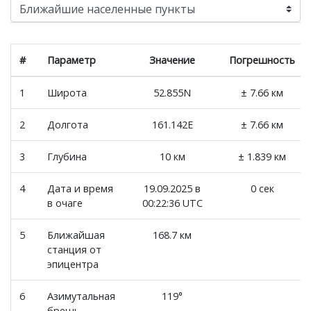
#
Параметр
Значение
Погрешность
1
Широта
52.855N
± 7.66 км
2
Долгота
161.142E
± 7.66 км
3
Глубина
10 км
± 1.839 км
4
Дата и время
19.09.2025 в
0 сек
в очаге
00:22:36 UTC
5
Ближайшая
168.7 км
станция от
эпицентра
6
Азимутальная
119°
брешь