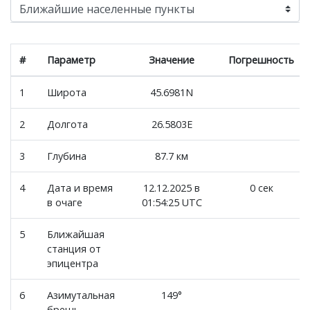
#
Параметр
Значение
Погрешность
1
Широта
45.6981N
2
Долгота
26.5803E
3
Глубина
87.7 км
4
Дата и время
12.12.2025 в
0 сек
в очаге
01:54:25 UTC
5
Ближайшая
станция от
эпицентра
6
Азимутальная
149°
брешь