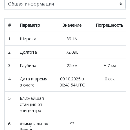
#
Параметр
Значение
Погрешность
1
Широта
39.1N
2
Долгота
72.09E
3
Глубина
25 км
± 7 км
4
Дата и время
09.10.2025 в
0 сек
в очаге
00:43:54 UTC
5
Ближайшая
станция от
эпицентра
6
Азимутальная
9°
брешь