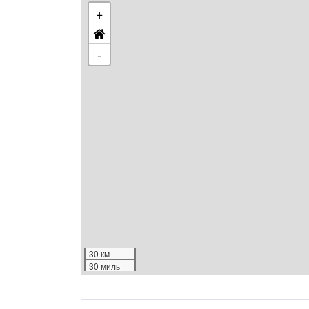
+
-
30 км
30 миль