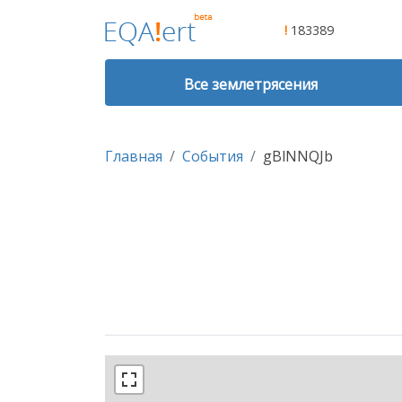
!
183389
Все землетрясения
Главная
События
gBlNNQJb