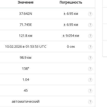
Значение
Погрешность
37.642N
± 6.95 км
71.745E
± 6.95 км
121.8 км
± 9.054 км
10.02.2026 в 01:53:53 UTC
0 сек
98.9 км
158°
1.04
45
автоматический