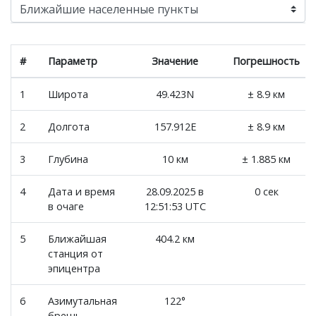
#
Параметр
Значение
Погрешность
1
Широта
49.423N
± 8.9 км
2
Долгота
157.912E
± 8.9 км
3
Глубина
10 км
± 1.885 км
4
Дата и время
28.09.2025 в
0 сек
в очаге
12:51:53 UTC
5
Ближайшая
404.2 км
станция от
эпицентра
6
Азимутальная
122°
брешь