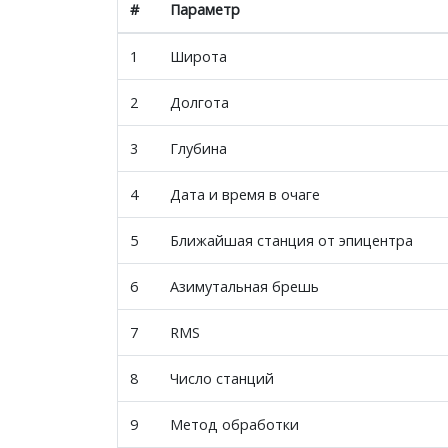
#
Параметр
1
Широта
2
Долгота
3
Глубина
4
Дата и время в очаге
5
Ближайшая станция от эпицентра
6
Азимутальная брешь
7
RMS
8
Число станций
9
Метод обработки