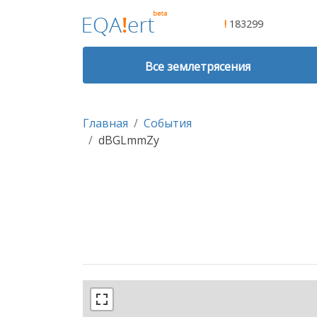
!
183299
Все землетрясения
Главная
События
dBGLmmZy