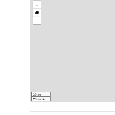
+
-
30 км
20 миль