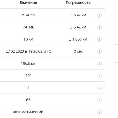
Значение
Погрешность
39.405N
± 6.42 км
74.08E
± 6.42 км
10 км
± 1.857 км
27.02.2023 в 19:36:02 UTC
0 сек
196.6 км
75°
1
65
автоматический