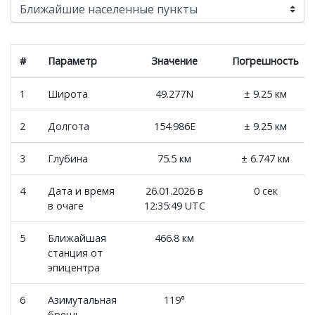
#
Параметр
Значение
Погрешность
1
Широта
49.277N
± 9.25 км
2
Долгота
154.986E
± 9.25 км
3
Глубина
75.5 км
± 6.747 км
4
Дата и время
26.01.2026 в
0 сек
в очаге
12:35:49 UTC
5
Ближайшая
466.8 км
станция от
эпицентра
6
Азимутальная
119°
брешь