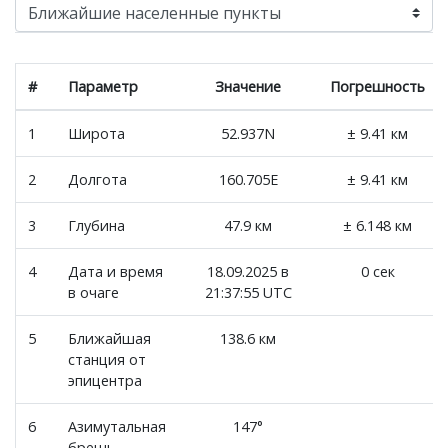
#
Параметр
Значение
Погрешность
1
Широта
52.937N
± 9.41 км
2
Долгота
160.705E
± 9.41 км
3
Глубина
47.9 км
± 6.148 км
4
Дата и время
18.09.2025 в
0 сек
в очаге
21:37:55 UTC
5
Ближайшая
138.6 км
станция от
эпицентра
6
Азимутальная
147°
брешь