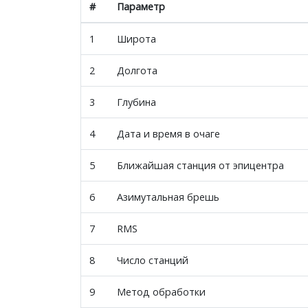
#
Параметр
1
Широта
2
Долгота
3
Глубина
4
Дата и время в очаге
5
Ближайшая станция от эпицентра
6
Азимутальная брешь
7
RMS
8
Число станций
9
Метод обработки