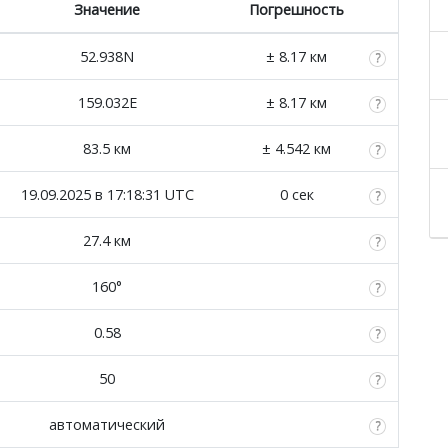
Значение
Погрешность
52.938N
± 8.17 км
159.032E
± 8.17 км
83.5 км
± 4.542 км
19.09.2025 в 17:18:31 UTC
0 сек
27.4 км
160°
0.58
50
автоматический