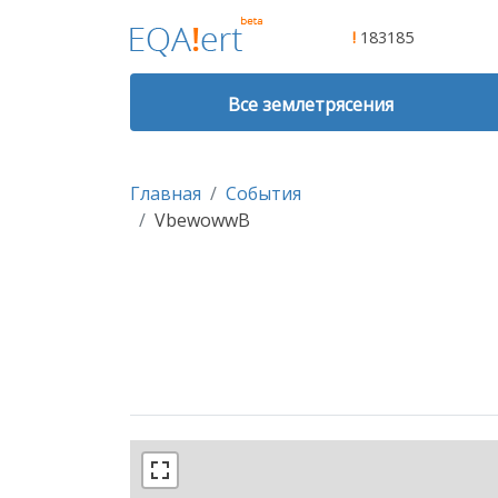
!
183185
Все землетрясения
Главная
События
VbewowwB