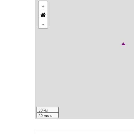
+
-
30 км
20 миль