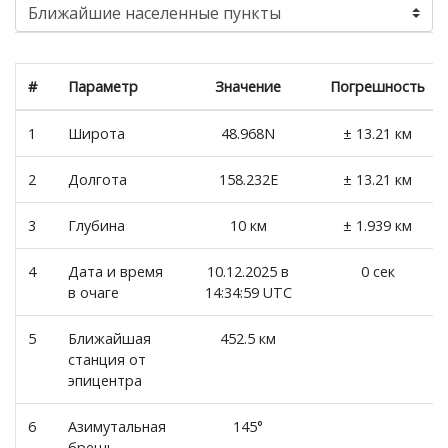
#
Параметр
Значение
Погрешность
1
Широта
48.968N
± 13.21 км
2
Долгота
158.232E
± 13.21 км
3
Глубина
10 км
± 1.939 км
4
Дата и время
10.12.2025 в
0 сек
в очаге
14:34:59 UTC
5
Ближайшая
452.5 км
станция от
эпицентра
6
Азимутальная
145°
брешь