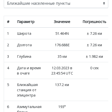
#
Параметр
Значение
Погрешность
1
Широта
51.464N
± 7.26 км
2
Долгота
176.688E
± 7.26 км
3
Глубина
35 км
± 1.982 км
4
Дата и время
12.03.2023 в
0 сек
в очаге
23:45:54 UTC
5
Ближайшая
137.2 км
станция от
эпицентра
6
Азимутальная
193°
брешь