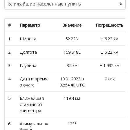
#
Параметр
Значение
Погрешность
1
Широта
52.22N
± 6.22 км
2
Долгота
159.818E
± 6.22 км
3
Глубина
35 км
± 1.932 км
4
Дата и время
10.01.2023 в
0 сек
в очаге
02:54:40 UTC
5
Ближайшая
119.4 км
станция от
эпицентра
6
Азимутальная
123°
брешь