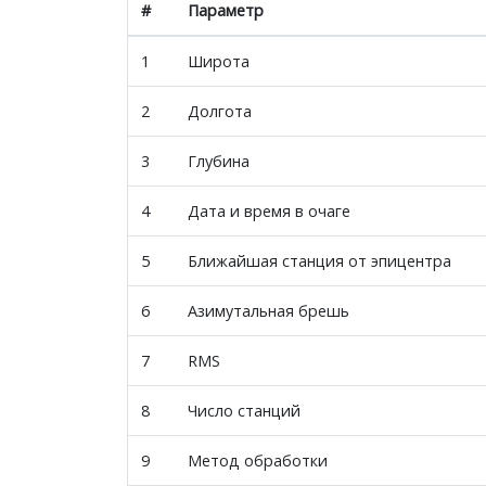
#
Параметр
1
Широта
2
Долгота
3
Глубина
4
Дата и время в очаге
5
Ближайшая станция от эпицентра
6
Азимутальная брешь
7
RMS
8
Число станций
9
Метод обработки