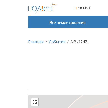
!
183369
Все землетрясения
Главная
События
NBx12dZJ