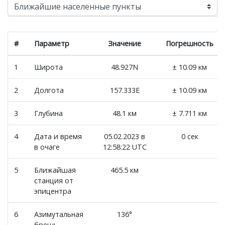
#
Параметр
Значение
Погрешность
1
Широта
48.927N
± 10.09 км
2
Долгота
157.333E
± 10.09 км
3
Глубина
48.1 км
± 7.711 км
4
Дата и время
05.02.2023 в
0 сек
в очаге
12:58:22 UTC
5
Ближайшая
465.5 км
станция от
эпицентра
6
Азимутальная
136°
брешь