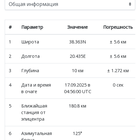
#
Параметр
Значение
Погрешность
1
Широта
38.363N
± 5.6 км
2
Долгота
20.435E
± 5.6 км
3
Глубина
10 км
± 1.272 км
4
Дата и время
17.09.2025 в
0 сек
в очаге
04:56:00 UTC
5
Ближайшая
180.8 км
станция от
эпицентра
6
Азимутальная
125°
брешь