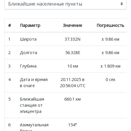
#
Параметр
Значение
Погрешность
1
Широта
37.332N
± 9.86 км
2
Долгота
56.328E
± 9.86 км
3
Глубина
10 км
± 1.809 км
4
Дата и время
20.11.2025 в
0 сек
в очаге
20:56:04 UTC
5
Ближайшая
660.1 км
станция от
эпицентра
6
Азимутальная
154°
брешь