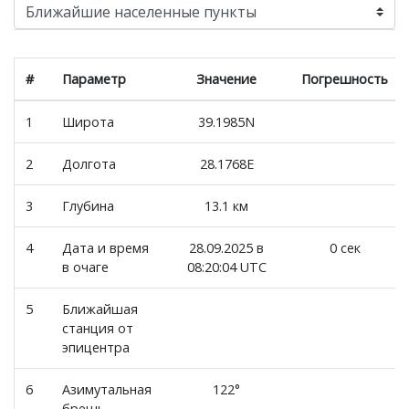
#
Параметр
Значение
Погрешность
1
Широта
39.1985N
2
Долгота
28.1768E
3
Глубина
13.1 км
4
Дата и время
28.09.2025 в
0 сек
в очаге
08:20:04 UTC
5
Ближайшая
станция от
эпицентра
6
Азимутальная
122°
брешь