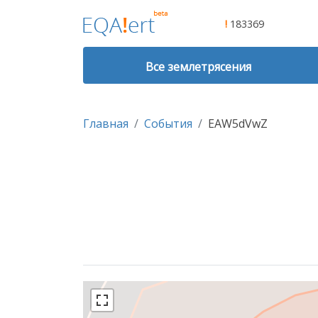
!
183369
Все землетрясения
Главная
События
EAW5dVwZ