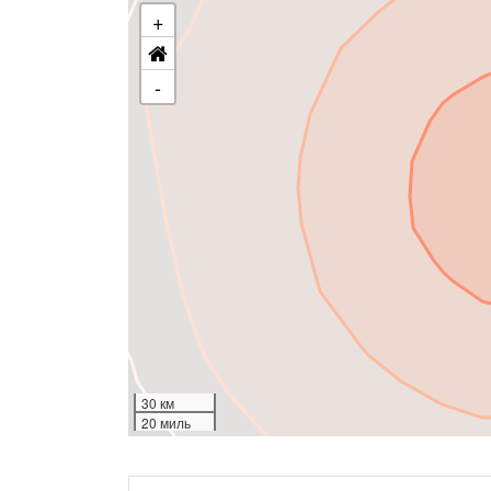
+
-
30 км
20 миль