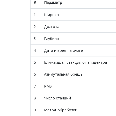
#
Параметр
1
Широта
2
Долгота
3
Глубина
4
Дата и время в очаге
5
Ближайшая станция от эпицентра
6
Азимутальная брешь
7
RMS
8
Число станций
9
Метод обработки