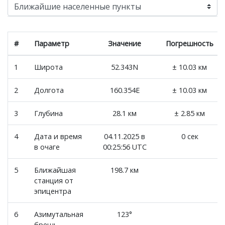
#
Параметр
Значение
Погрешность
1
Широта
52.343N
± 10.03 км
2
Долгота
160.354E
± 10.03 км
3
Глубина
28.1 км
± 2.85 км
4
Дата и время
04.11.2025 в
0 сек
в очаге
00:25:56 UTC
5
Ближайшая
198.7 км
станция от
эпицентра
6
Азимутальная
123°
брешь