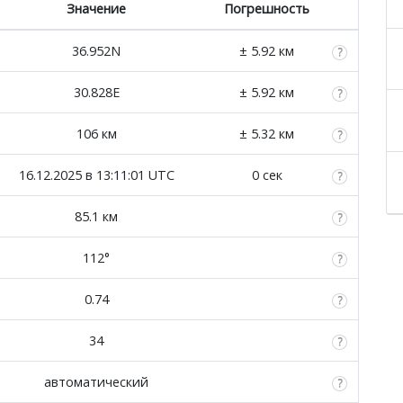
Значение
Погрешность
36.952N
± 5.92 км
30.828E
± 5.92 км
106 км
± 5.32 км
16.12.2025 в 13:11:01 UTC
0 сек
85.1 км
112°
0.74
34
автоматический