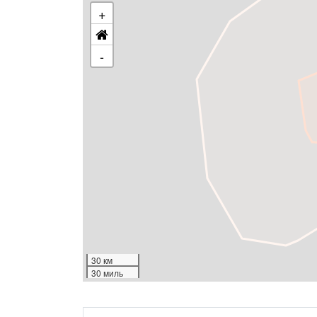
+
-
30 км
30 миль