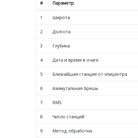
#
Параметр
1
Широта
2
Долгота
3
Глубина
4
Дата и время в очаге
5
Ближайшая станция от эпицентра
6
Азимутальная брешь
7
RMS
8
Число станций
9
Метод обработки