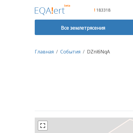
!
183318
Все землетрясения
Главная
События
DZnl6NqA