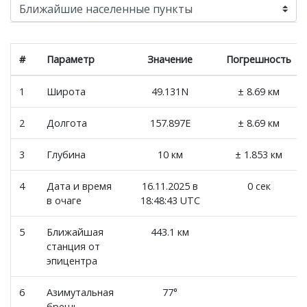
#
Параметр
Значение
Погрешность
1
Широта
49.131N
± 8.69 км
2
Долгота
157.897E
± 8.69 км
3
Глубина
10 км
± 1.853 км
4
Дата и время
16.11.2025 в
0 сек
в очаге
18:48:43 UTC
5
Ближайшая
443.1 км
станция от
эпицентра
6
Азимутальная
77°
брешь