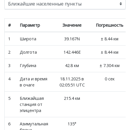
#
Параметр
Значение
Погрешность
1
Широта
39.167N
± 8.44 км
2
Долгота
142.446E
± 8.44 км
3
Глубина
42.8 км
± 7.304 км
4
Дата и время
18.11.2025 в
0 сек
в очаге
02:05:51 UTC
5
Ближайшая
215.4 км
станция от
эпицентра
6
Азимутальная
135°
брешь