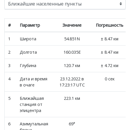
#
Параметр
Значение
Погрешность
1
Широта
54.851N
± 8.47 км
2
Долгота
160.035E
± 8.47 км
3
Глубина
120.7 км
± 4.72 км
4
Дата и время
23.12.2022 в
0 сек
в очаге
17:23:17 UTC
5
Ближайшая
223.1 км
станция от
эпицентра
6
Азимутальная
69°
брешь