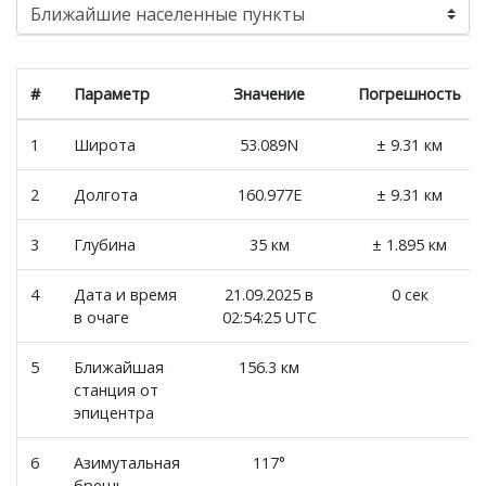
#
Параметр
Значение
Погрешность
1
Широта
53.089N
± 9.31 км
2
Долгота
160.977E
± 9.31 км
3
Глубина
35 км
± 1.895 км
4
Дата и время
21.09.2025 в
0 сек
в очаге
02:54:25 UTC
5
Ближайшая
156.3 км
станция от
эпицентра
6
Азимутальная
117°
брешь