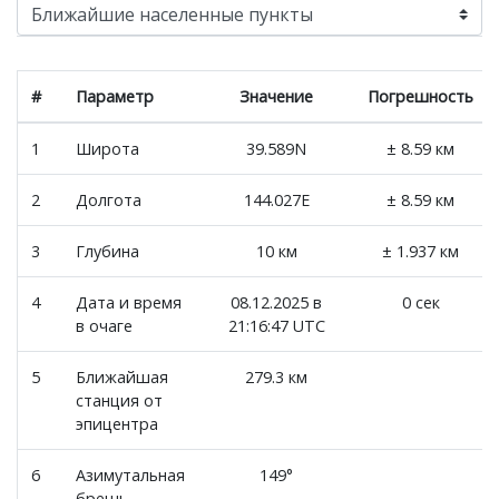
#
Параметр
Значение
Погрешность
1
Широта
39.589N
± 8.59 км
2
Долгота
144.027E
± 8.59 км
3
Глубина
10 км
± 1.937 км
4
Дата и время
08.12.2025 в
0 сек
в очаге
21:16:47 UTC
5
Ближайшая
279.3 км
станция от
эпицентра
6
Азимутальная
149°
брешь