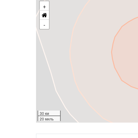
+
-
30 км
20 миль