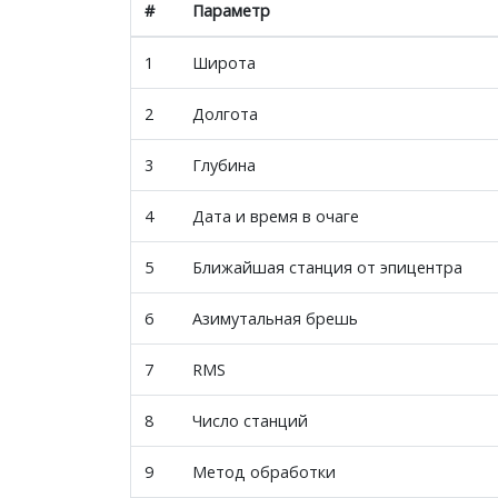
#
Параметр
1
Широта
2
Долгота
3
Глубина
4
Дата и время в очаге
5
Ближайшая станция от эпицентра
6
Азимутальная брешь
7
RMS
8
Число станций
9
Метод обработки