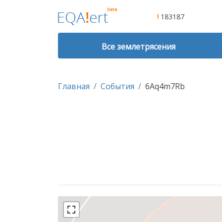
!
183187
Все землетрясения
Главная
События
6Aq4m7Rb