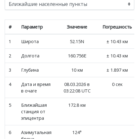
#
Параметр
Значение
Погрешность
1
Широта
52.15N
± 10.43 км
2
Долгота
160.756E
± 10.43 км
3
Глубина
10 км
± 1.897 км
4
Дата и время
08.03.2026 в
0 сек
в очаге
03:22:08 UTC
5
Ближайшая
172.8 км
станция от
эпицентра
6
Азимутальная
124°
брешь