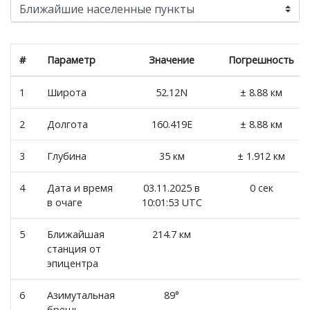
#
Параметр
Значение
Погрешность
1
Широта
52.12N
± 8.88 км
2
Долгота
160.419E
± 8.88 км
3
Глубина
35 км
± 1.912 км
4
Дата и время
03.11.2025 в
0 сек
в очаге
10:01:53 UTC
5
Ближайшая
214.7 км
станция от
эпицентра
6
Азимутальная
89°
брешь