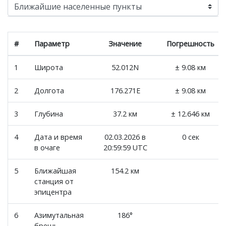
#
Параметр
Значение
Погрешность
1
Широта
52.012N
± 9.08 км
2
Долгота
176.271E
± 9.08 км
3
Глубина
37.2 км
± 12.646 км
4
Дата и время
02.03.2026 в
0 сек
в очаге
20:59:59 UTC
5
Ближайшая
154.2 км
станция от
эпицентра
6
Азимутальная
186°
брешь