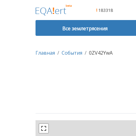
!
183318
Все землетрясения
Главная
События
0ZV42YwA