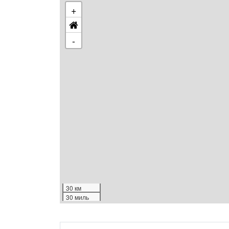
+
-
30 км
30 миль