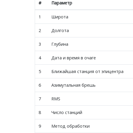
#
Параметр
1
Широта
2
Долгота
3
Глубина
4
Дата и время в очаге
5
Ближайшая станция от эпицентра
6
Азимутальная брешь
7
RMS
8
Число станций
9
Метод обработки