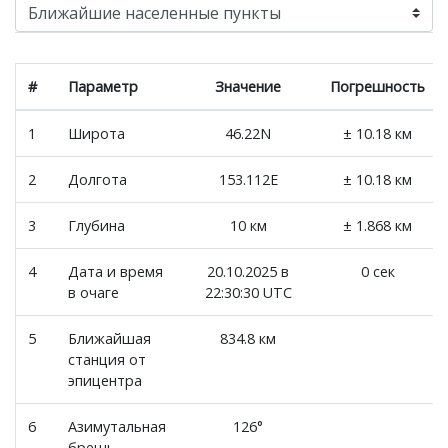
#
Параметр
Значение
Погрешность
1
Широта
46.22N
± 10.18 км
2
Долгота
153.112E
± 10.18 км
3
Глубина
10 км
± 1.868 км
4
Дата и время
20.10.2025 в
0 сек
в очаге
22:30:30 UTC
5
Ближайшая
834.8 км
станция от
эпицентра
6
Азимутальная
126°
брешь